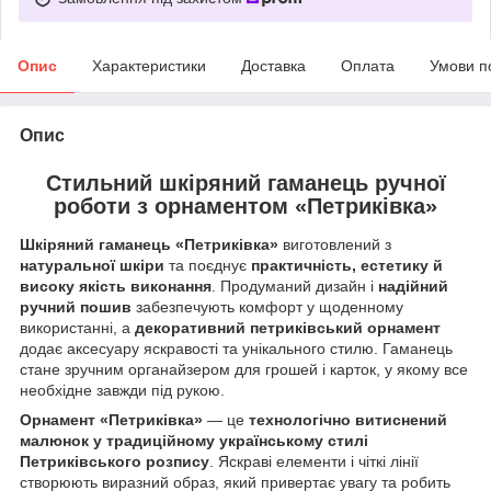
Опис
Характеристики
Доставка
Оплата
Умови п
Опис
Стильний шкіряний гаманець ручної
роботи з орнаментом «Петриківка»
Шкіряний гаманець «Петриківка»
виготовлений з
натуральної шкіри
та поєднує
практичність, естетику й
високу якість виконання
. Продуманий дизайн і
надійний
ручний пошив
забезпечують комфорт у щоденному
використанні, а
декоративний петриківський орнамент
додає аксесуару яскравості та унікального стилю. Гаманець
стане зручним органайзером для грошей і карток, у якому все
необхідне завжди під рукою.
Орнамент «Петриківка»
— це
технологічно витиснений
малюнок у традиційному українському стилі
Петриківського розпису
. Яскраві елементи і чіткі лінії
створюють виразний образ, який привертає увагу та робить