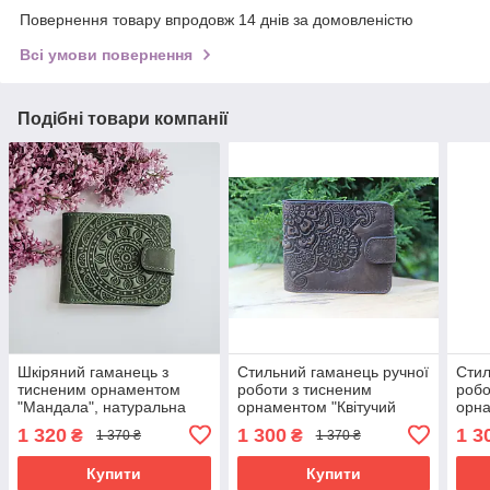
Повернення товару впродовж 14 днів за домовленістю
Всі умови повернення
Подібні товари компанії
Шкіряний гаманець з
Стильний гаманець ручної
Стил
тисненим орнаментом
роботи з тисненим
робо
"Мандала", натуральна
орнаментом "Квітучий
орна
шкіра, ручна робота,
сад", натуральна шкіра,
сад"
1 320
1 300
1 3
₴
₴
1 370 ₴
1 370 ₴
оливкового кольору, 11х9
коричневого кольору, 11х9
чорн
см
см
Купити
Купити