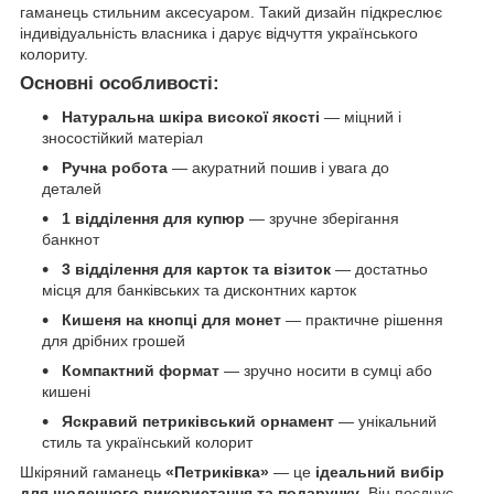
гаманець стильним аксесуаром. Такий дизайн підкреслює
індивідуальність власника і дарує відчуття українського
колориту.
Основні особливості:
Натуральна шкіра високої якості
— міцний і
зносостійкий матеріал
Ручна робота
— акуратний пошив і увага до
деталей
1 відділення для купюр
— зручне зберігання
банкнот
3 відділення для карток та візиток
— достатньо
місця для банківських та дисконтних карток
Кишеня на кнопці для монет
— практичне рішення
для дрібних грошей
Компактний формат
— зручно носити в сумці або
кишені
Яскравий петриківський орнамент
— унікальний
стиль та український колорит
Шкіряний гаманець
«Петриківка»
— це
ідеальний вибір
для щоденного використання та подарунку
. Він поєднує