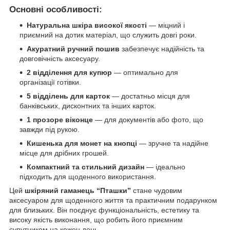
Основні особливості:
Натуральна шкіра високої якості
— міцний і
приємний на дотик матеріал, що служить довгі роки.
Акуратний ручний пошив
забезпечує надійність та
довговічність аксесуару.
2 відділення для купюр
— оптимально для
організації готівки.
5 відділень для карток
— достатньо місця для
банківських, дисконтних та інших карток.
1 прозоре віконце
— для документів або фото, що
завжди під рукою.
Кишенька для монет на кнопці
— зручне та надійне
місце для дрібних грошей.
Компактний та стильний дизайн
— ідеально
підходить для щоденного використання.
Цей
шкіряний гаманець “Пташки”
стане чудовим
аксесуаром для щоденного життя та практичним подарунком
для близьких. Він поєднує функціональність, естетику та
високу якість виконання, що робить його приємним
супутником на кожен день.