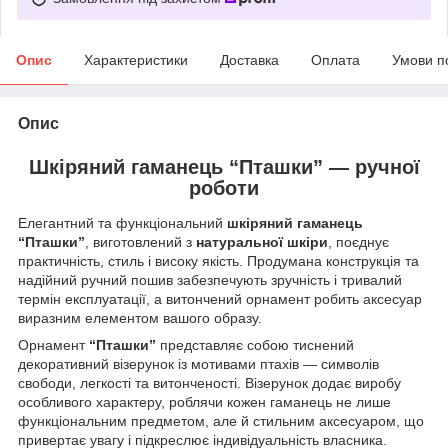
Опис
Характеристики
Доставка
Оплата
Умови п
Опис
Шкіряний гаманець “Пташки” — ручної
роботи
Елегантний та функціональний
шкіряний гаманець
“Пташки”
, виготовлений з
натуральної шкіри
, поєднує
практичність, стиль і високу якість. Продумана конструкція та
надійний ручний пошив забезпечують зручність і тривалий
термін експлуатації, а витончений орнамент робить аксесуар
виразним елементом вашого образу.
Орнамент
“Пташки”
представляє собою тиснений
декоративний візерунок із мотивами птахів — символів
свободи, легкості та витонченості. Візерунок додає виробу
особливого характеру, роблячи кожен гаманець не лише
функціональним предметом, але й стильним аксесуаром, що
привертає увагу і підкреслює індивідуальність власника.