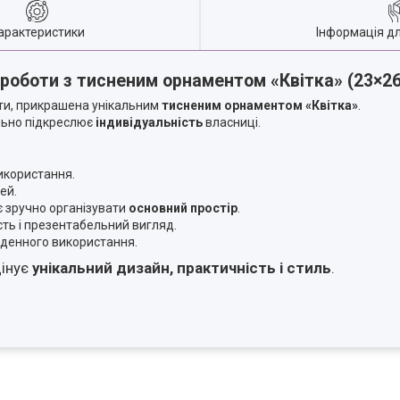
арактеристики
Інформація д
 роботи з тисненим орнаментом «Квітка» (23×26
ти, прикрашена унікальним
тисненим орнаментом «Квітка»
.
ально підкреслює
індивідуальність
власниці.
икористання.
ей.
є зручно організувати
основний простір
.
сть і презентабельний вигляд.
денного використання.
цінує
унікальний дизайн, практичність і стиль
.