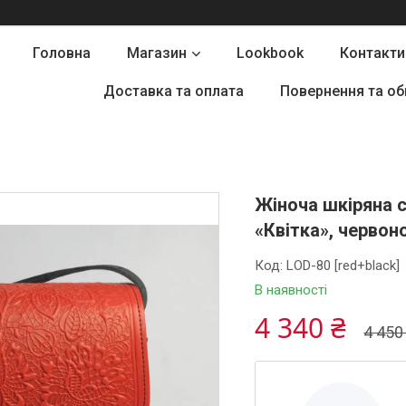
Головна
Магазин
Lookbook
Контакти
Доставка та оплата
Повернення та об
Жіноча шкіряна 
«Квітка», червон
Код:
LOD-80 [red+black]
В наявності
4 340 ₴
4 450