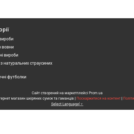
орії
 вироби
з вовни
ні вироби
 з натуральних страусиних
ичні футболки
Сайт створений на маркетплейсі
Prom.ua
HandWork Studio - Інтернет магазин шкіряних сумок та гаманців |
Поскаржитися на контент
|
Політ
Select Language
▼