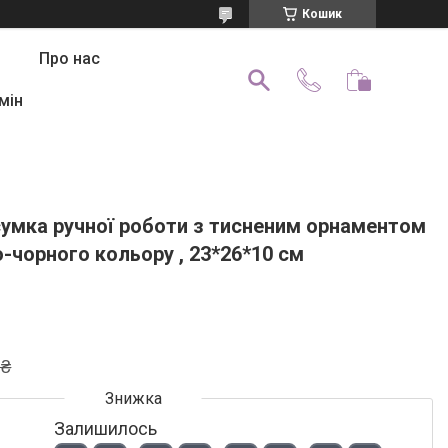
Кошик
Про нас
мін
сумка ручної роботи з тисненим орнаментом
о-чорного кольору , 23*26*10 см
 ₴
Залишилось