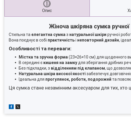
Опис
Х
Жіноча шкіряна сумка ручної
Стильна та
елегантна сумка
з
натуральної шкіри
ручної робо
Вона поєднує в собі
практичність
і
неповторний дизайн
, іде
Особливості та переваги:
Містка та зручна форма
(23×26×10 см) для щоденного в
В середині є
кишеня на замку
для зберігання дрібних реч
Без підкладки, з
відділенням під клапаном
, що дозволя
Натуральна шкіра високої якості
забезпечує довговічні
Ідеальна для
прогулянок, роботи, подорожей
та повсяк
Ця сумка стане незамінним аксесуаром для тих, хто 