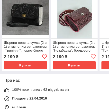
Шкіряна поясна сумка (2 в
Шкіряна поясна сумка (2 в
Шкір
1) з тисненим орнаментом
1) з тисненим орнаментом
1) з
"Трипілля", чорно-білого
"Незабудка", бордового
"Три
кольору, 19х13х6 см
кольору, 19х13х6 см
чорн
2 190
2 190
2 1
₴
₴
см
Купити
Купити
Про нас
100% позитивних з 62 відгуків за рік
Працює з 22.04.2016
м. Косів