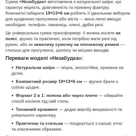
Сумка
«Незабудка»
виготовлена з натуральної шкіри, що
гарантує міцність, довговічність та приємну фактуру.
Компактні габарити
19×13×6 см
роблять її ідеальним вибором
для щоденних прогулянок або міста — вона легко вміщує
необхідне: телефон, гаманець, ключі, дрібні речі.
Це універсальна сумка-трансформер: її можна носити
на
поясі
, зручно та практично, коли потрібно мати речі під
рукою, або як
невелику сумочку на плечевому ремені
—
стильно для прогулянок, шопінгу чи міських виходів.
Переваги моделі «Незабудка»:
Натуральна шкіра
— міцна, зносостійка, приємна на
дотик.
Компактний розмір 19×13×6 см
— зручно брати з
собою щодня.
Формат 2 в 1: поясна або через плече
— обирайте
спосіб носіння під свій стиль.
Тиснений орнамент
— додає виробу вишуканості та
унікального характеру.
Практична та стильна
— поєднується з casual, етно
та класичними образами.