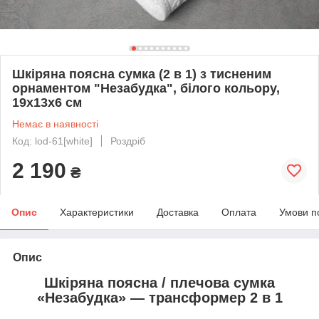
Шкіряна поясна сумка (2 в 1) з тисненим
орнаментом "Незабудка", білого кольору,
19х13х6 см
Немає в наявності
Код: lod-61[white]
Роздріб
2 190
₴
Опис
Характеристики
Доставка
Оплата
Умови п
Опис
Шкіряна поясна / плечова сумка
«Незабудка» — трансформер 2 в 1