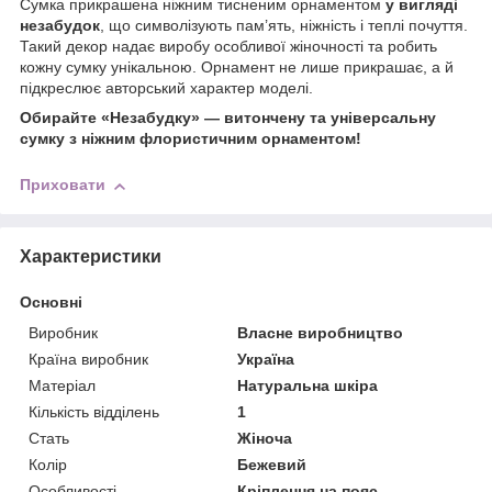
Сумка прикрашена ніжним тисненим орнаментом
у вигляді
незабудок
, що символізують пам’ять, ніжність і теплі почуття.
Такий декор надає виробу особливої жіночності та робить
кожну сумку унікальною. Орнамент не лише прикрашає, а й
підкреслює авторський характер моделі.
Обирайте «Незабудку» — витончену та універсальну
сумку з ніжним флористичним орнаментом!
Приховати
Характеристики
Основні
Виробник
Власне виробництво
Країна виробник
Україна
Матеріал
Натуральна шкіра
Кількість відділень
1
Стать
Жіноча
Колір
Бежевий
Особливості
Кріплення на пояс