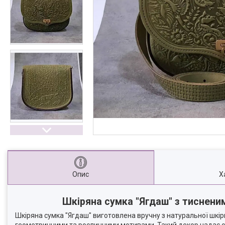
Опис
Х
Шкіряна сумка "Ягдаш" з тиснени
Шкіряна сумка "Ягдаш" виготовлена вручну з натуральної шкі
геометричними та рослинними мотивами. Такий декор надає сум