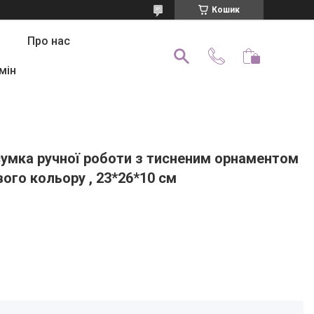
Кошик
Про нас
мін
сумка ручної роботи з тисненим орнаментом
ого кольору , 23*26*10 см