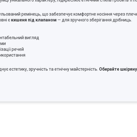
гульований ремінець, що забезпечує комфортне носіння через плеч
зовні є
кишеня під клапаном
— для зручного зберігання дрібниць.
зентабельний вигляд
ами
ізації речей
використання
днує естетику, зручність та етнічну майстерність.
Обирайте шкіряну