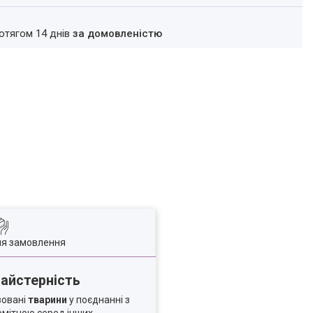
ротягом 14 днів
за домовленістю
ля замовлення
майстерність
зовані
тварини
у поєднанні з
помітною серед інших