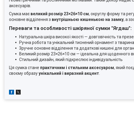
аксесуарів.
Сумка має
великий розмір 23×26×10 см
, округлу форму та ре
основне відділення з
внутрішньою кишенькою на замку
, а з
Переваги та особливості шкіряної сумки "Ягдаш":
Натуральна шкіра високої якості — довговічність та пре
Ручна робота та унікальний тиснений орнамент з тварин
Зручне основне відділення та додаткові кишені для орган
Великий розмір 23×26×10 см — ідеальна для щоденного 
Стильний дизайн, який підкреслює індивідуальність
Ця сумка стане
практичним і стильним аксесуаром
, який поє
своєму образу
унікальний і виразний акцент
.