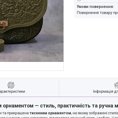
повернення товару п
арактеристики
Інформація д
м орнаментом — стиль, практичність та ручна 
ри та прикрашена
тисненим орнаментом
, на якому зображені стилі
ці унікального характеру, підкреслює етнічний стиль і робить її 