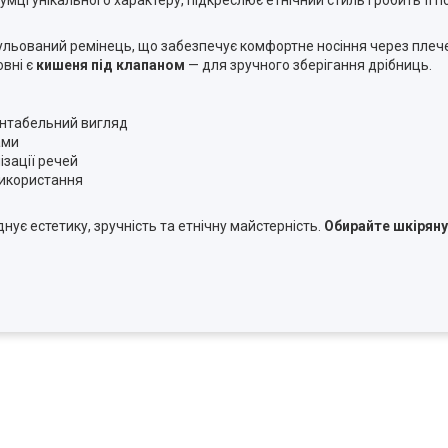
ці унікального характеру, підкреслює етнічний стиль і робить її 
гульований ремінець, що забезпечує комфортне носіння через плеч
зовні є
кишеня під клапаном
— для зручного зберігання дрібниць.
зентабельний вигляд
ами
ізації речей
використання
днує естетику, зручність та етнічну майстерність.
Обирайте шкіряну