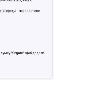
помітною серед інших
е. Усередині передбачене
 сумку "Ягдаш"
, щоб додати