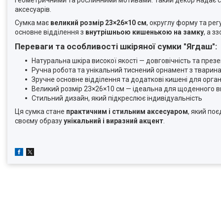
геометричними та рослинними мотивами. Такий декор надає сум
аксесуарів.
Сумка має
великий розмір 23×26×10 см
, округлу форму та ре
основне відділення з
внутрішньою кишенькою на замку
, а з
Переваги та особливості шкіряної сумки "Ягдаш":
Натуральна шкіра високої якості — довговічність та пре
Ручна робота та унікальний тиснений орнамент з тварин
Зручне основне відділення та додаткові кишені для орган
Великий розмір 23×26×10 см — ідеальна для щоденного 
Стильний дизайн, який підкреслює індивідуальність
Ця сумка стане
практичним і стильним аксесуаром
, який поє
своєму образу
унікальний і виразний акцент
.