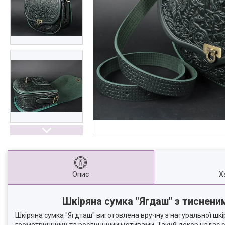
Опис
Х
Шкіряна сумка "Ягдаш" з тиснени
Шкіряна сумка "Ягдташ" виготовлена вручну з натуральної шк