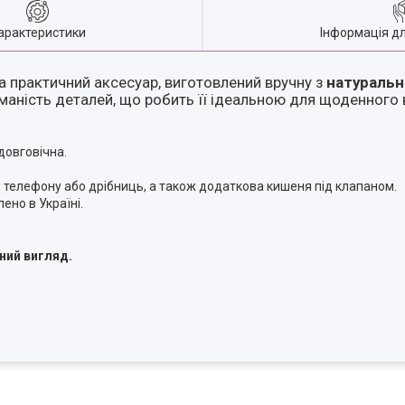
арактеристики
Інформація д
а практичний аксесуар, виготовлений вручну з
натуральн
уманість деталей, що робить її ідеальною для щоденного
довговічна.
 телефону або дрібниць, а також додаткова кишеня під клапаном.
ено в Україні.
ний вигляд.