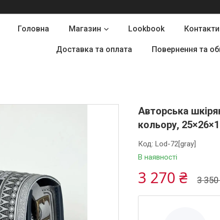
Головна
Магазин
Lookbook
Контакти
Доставка та оплата
Повернення та об
Авторська шкірян
кольору, 25×26×1
Код:
Lod-72[gray]
В наявності
3 270 ₴
3 350