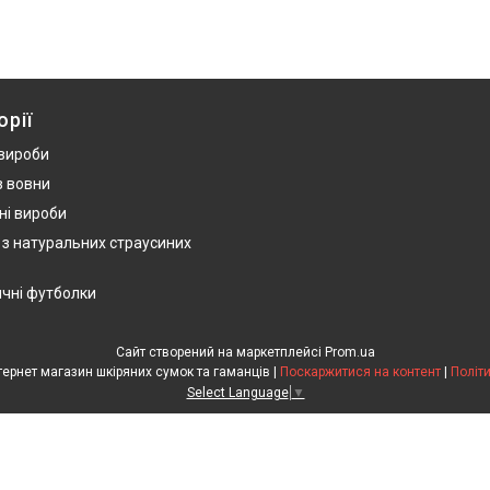
орії
 вироби
з вовни
ні вироби
 з натуральних страусиних
ичні футболки
Сайт створений на маркетплейсі
Prom.ua
HandWork Studio - Інтернет магазин шкіряних сумок та гаманців |
Поскаржитися на контент
|
Політ
Select Language
▼