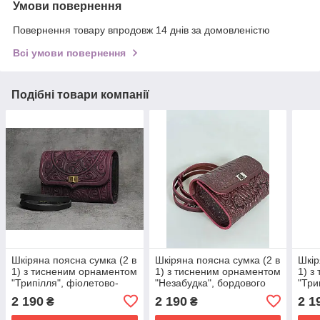
Умови повернення
Повернення товару впродовж 14 днів за домовленістю
Всі умови повернення
Подібні товари компанії
Шкіряна поясна сумка (2 в
Шкіряна поясна сумка (2 в
Шкір
1) з тисненим орнаментом
1) з тисненим орнаментом
1) з
"Трипілля", фіолетово-
"Незабудка", бордового
"Три
чорного кольору, 19х13х6
кольору, 19х13х6 см
коль
2 190
2 190
2 1
₴
₴
см