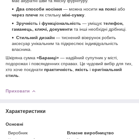
має акуратні шви та якісну фурнітуру.
Два способи носіння
— можна носити
на поясі
або
через плече
як стильну
міні-сумку
.
Зручність і функціональність
— уміщує
телефон,
гаманець, ключі, документи
та інші необхідні дрібниці.
Стильний дизайн
— тиснений візерунок робить
аксесуар унікальним та підкреслює індивідуальність
власника.
Шкіряна сумка
«Баранці»
— надійний супутник у місті,
подорожах і повсякденних справах. Це чудовий вибір для тих,
хто хоче поєднати
практичність
,
якість
і
оригінальний
стиль
.
Приховати
Характеристики
Основні
Виробник
Власне виробництво