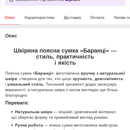
Опис
Характеристики
Доставка
Оплата
Умови п
Опис
Шкіряна поясна сумка «Баранці» —
стиль, практичність
і якість
Поясна сумка
«Баранці»
, виготовлена
вручну з натуральної
шкіри
, створена для тих, хто цінує
зручність
,
довговічність
і
унікальний стиль
. Тиснений орнамент додає аксесуару
виразності, а натуральна шкіра з часом виглядає ще більш
благородно.
Переваги:
Натуральна шкіра
— міцний і довговічний матеріал,
що зберігає форму та привабливий вигляд роками.
Ручна робота
— кожна сумка виготовлена майстром,