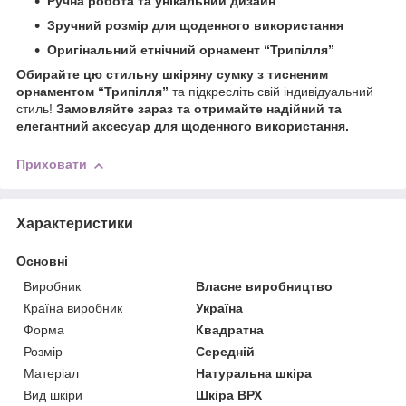
Ручна робота та унікальний дизайн
Зручний розмір для щоденного використання
Оригінальний етнічний орнамент “Трипілля”
Обирайте цю стильну шкіряну сумку з тисненим
орнаментом “Трипілля”
та підкресліть свій індивідуальний
стиль!
Замовляйте зараз та отримайте надійний та
елегантний аксесуар для щоденного використання.
Приховати
Характеристики
Основні
Виробник
Власне виробництво
Країна виробник
Україна
Форма
Квадратна
Розмір
Середній
Матеріал
Натуральна шкіра
Вид шкіри
Шкіра ВРХ