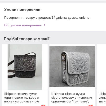
Умови повернення
Повернення товару впродовж 14 днів за домовленістю
Всі умови повернення
Подібні товари компанії
Шкіряна жіноча сумка
Шкіряна жіноча сумка
Шкір
коричневого кольору з
сірого кольору з тисненим
синь
тисненим орнаментом
орнаментом "Трипілля",
тис
"Трипілля", 20х21х9 см
20х21х9 см
"Три