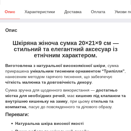
Опис
Характеристики
Доставка
Оплата
Умови п
Опис
Шкіряна жіноча сумка 20×21×9 см
—
стильний та елегантний аксесуар із
етнічним характером.
Виготовлена з натуральної високоякісної шкіри
, сумка
прикрашена
унікальним тисненим орнаментом “Трипілля”
,
нанесеним методом гарячого тиснення, що забезпечує
чіткість малюнка та довговічність декору
.
Сумка зручна для щоденного використання —
достатньо
містка для необхідних речей
, має
кишеню під клапаном та
внутрішню кишеньку на замку
, при цьому
стильна та
компактна
, пасує до повсякденного та ділового образу.
Переваги:
Натуральна шкіра високої якості