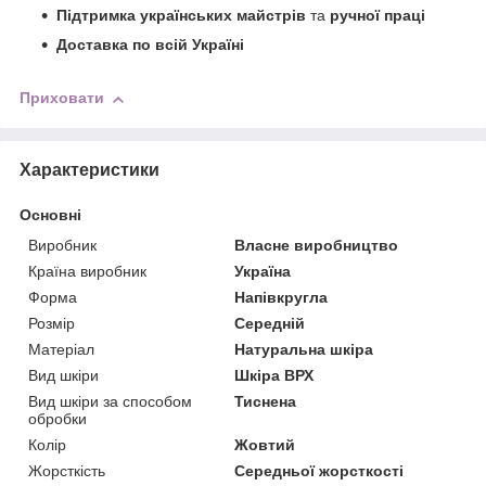
Підтримка українських майстрів
та
ручної праці
Доставка по всій Україні
Приховати
Характеристики
Основні
Виробник
Власне виробництво
Країна виробник
Україна
Форма
Напівкругла
Розмір
Середній
Матеріал
Натуральна шкіра
Вид шкіри
Шкіра ВРХ
Вид шкіри за способом
Тиснена
обробки
Колір
Жовтий
Жорсткість
Середньої жорсткості