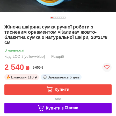
Жіноча шкіряна сумка ручної роботи з
тисненим орнаментом «Калина» жовто-
блакитна сумка з натуральної шкіри, 20*21*8
см
В наявності
Код: LOD-3[yellow+blue]
Роздріб
2 540
₴
2 650 ₴
Економія
110 ₴
Залишилось
6 днів
Купити
або
Купити з