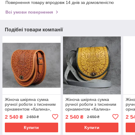
Повернення товару впродовж 14 днів за домовленістю
Всі умови повернення
Подібні товари компанії
Жіноча шкіряна сумка
Жіноча шкіряна сумка
Жіно
ручної роботи з тисненим
ручної роботи з тисненим
ручн
орнаментом «Калина»,
орнаментом «Калина»
орн
руда сумка з натуральної
жовто-сіра сумка з
синь
2 540
2 540
2 5
₴
₴
2 650 ₴
2 650 ₴
шкіри, 20*21*8 см
натуральної шкіри,
нату
20*21*8 см
20*2
Купити
Купити