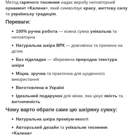
Метод
гарячого тиснення
надає виробу неповторний
орнамент «Калина»
, який символізує
красу
,
життєву силу
та
українську традицію
.
Переваги:
100% ручна робота
— кожна сумка
унікальна
та
неповторна
Натуральна шкіра ВРХ
— довговічна та приємна на
дотик
Без підкладки
— збережена
природна текстура
шкіри
Міцна
,
зручна
та практична для щоденного
використання
Виготовлена в Україні
Ідеальний подарунок
для жінки, яка цінує
якість
та
витонченість
Чому варто обрати саме цю шкіряну сумку:
Натуральна шкіра преміум-якості
Авторський дизайн
та
унікальне тиснення
«Калина»