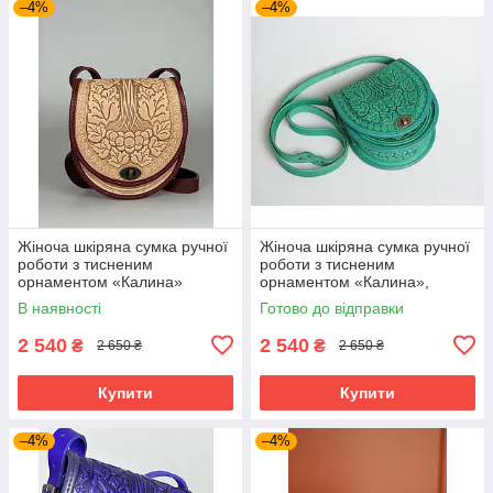
–4%
–4%
Жіноча шкіряна сумка ручної
Жіноча шкіряна сумка ручної
роботи з тисненим
роботи з тисненим
орнаментом «Калина»
орнаментом «Калина»,
бежево-бордова сумка з
м'ятна сумка з натуральної
В наявності
Готово до відправки
натуральної шкіри, 20*21*8
шкіри, 20*21*8 см
см
2 540
2 540
₴
₴
2 650 ₴
2 650 ₴
Купити
Купити
–4%
–4%