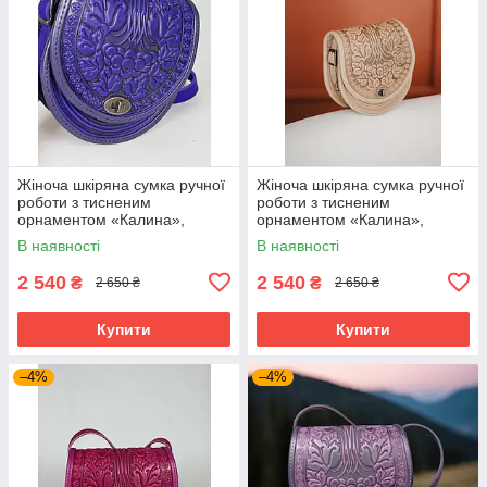
Жіноча шкіряна сумка ручної
Жіноча шкіряна сумка ручної
роботи з тисненим
роботи з тисненим
орнаментом «Калина»,
орнаментом «Калина»,
ультрамаринова сумка з
бежева сумка з натуральної
В наявності
В наявності
натуральної шкіри, 20*21*8
шкіри, 20*21*8 см
см
2 540
2 540
₴
₴
2 650 ₴
2 650 ₴
Купити
Купити
–4%
–4%