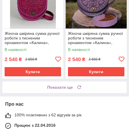
Жіноча шкіряна сумка ручної
Жіноча шкіряна сумка ручної
роботи з тисненим
роботи з тисненим
орнаментом «Калина»,
орнаментом «Калина»,
рожева (фуксія) сумка з
фіолетова сумка з
В наявності
В наявності
натуральної шкіри, 20*21*8
натуральної шкіри, 20*21*8
см
см
2 540
2 540
₴
₴
2 650 ₴
2 650 ₴
Купити
Купити
Показати ще
Про нас
100% позитивних з 62 відгуків за рік
Працює з 22.04.2016