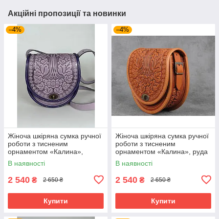
Акційні пропозиції та новинки
–4%
–4%
Жіноча шкіряна сумка ручної
Жіноча шкіряна сумка ручної
роботи з тисненим
роботи з тисненим
орнаментом «Калина»,
орнаментом «Калина», руда
бузкова сумка з натуральної
сумка з натуральної шкіри,
В наявності
В наявності
шкіри, 20*21*8 см
20*21*8 см
2 540
2 540
₴
₴
2 650 ₴
2 650 ₴
Купити
Купити