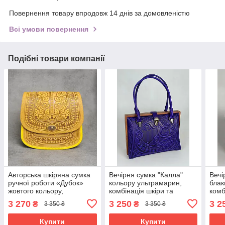
Повернення товару впродовж 14 днів за домовленістю
Всі умови повернення
Подібні товари компанії
Авторська шкіряна сумка
Вечірня сумка "Калла"
Вечі
ручної роботи «Дубок»
кольору ультрамарин,
блак
жовтого кольору,
комбінація шкіри та
комб
25×26×10 см
дерева, ручна робота,
дере
3 270
3 250
3 2
₴
₴
3 350 ₴
3 350 ₴
27×19×11 см
27×1
Купити
Купити