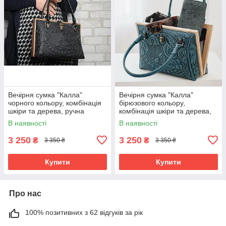
Вечірня сумка "Калла"
Вечірня сумка "Калла"
чорного кольору, комбінація
бірюзового кольору,
шкіри та дерева, ручна
комбінація шкіри та дерева,
робота, 27×19×11 см
ручна робота, 27×19×11 см
В наявності
В наявності
3 250
3 250
₴
₴
3 350 ₴
3 350 ₴
Купити
Купити
Про нас
100% позитивних з 62 відгуків за рік