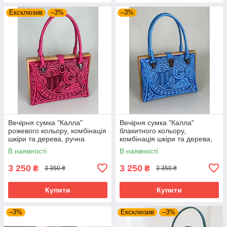
Ексклюзив
–3%
–3%
Вечірня сумка "Калла"
Вечірня сумка "Калла"
рожевого кольору, комбінація
блакитного кольору,
шкіри та дерева, ручна
комбінація шкіри та дерева,
робота, 27×19×11 см
ручна робота, 27×19×11 см
В наявності
В наявності
3 250
3 250
₴
₴
3 350 ₴
3 350 ₴
Купити
Купити
–3%
Ексклюзив
–3%