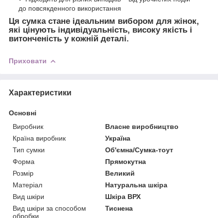
до повсякденного використання
Ця сумка стане ідеальним вибором для жінок,
які цінують індивідуальність, високу якість і
витонченість у кожній деталі.
Приховати
Характеристики
Основні
Виробник
Власне виробництво
Країна виробник
Україна
Тип сумки
Об'ємна/Сумка-тоут
Форма
Прямокутна
Розмір
Великий
Матеріал
Натуральна шкіра
Вид шкіри
Шкіра ВРХ
Вид шкіри за способом
Тиснена
обробки