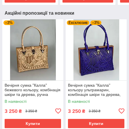
Акційні пропозиції та новинки
–3%
Ексклюзив
–3%
Вечірня сумка "Калла"
Вечірня сумка "Калла"
бежевого кольору, комбінація
кольору ультрамарин,
шкіри та дерева, ручна
комбінація шкіри та дерева,
робота, 27×19×11 см
ручна робота, 27×19×11 см
В наявності
В наявності
3 250
3 250
₴
₴
3 350 ₴
3 350 ₴
Купити
Купити