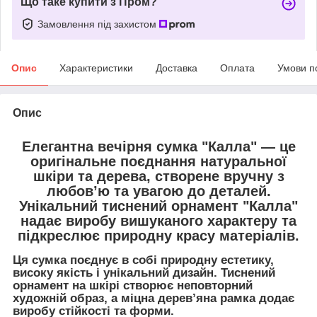
Що таке купити з Пром?
Замовлення під захистом
Опис
Характеристики
Доставка
Оплата
Умови п
Опис
Елегантна
вечірня сумка "Калла"
— це
оригінальне поєднання
натуральної
шкіри та дерева
, створене вручну з
любов’ю та увагою до деталей.
Унікальний
тиснений орнамент "Калла"
надає виробу вишуканого характеру та
підкреслює природну красу матеріалів.
Ця сумка поєднує в собі природну естетику,
високу якість і унікальний дизайн. Тиснений
орнамент на шкірі створює неповторний
художній образ, а міцна дерев’яна рамка додає
виробу стійкості та форми.