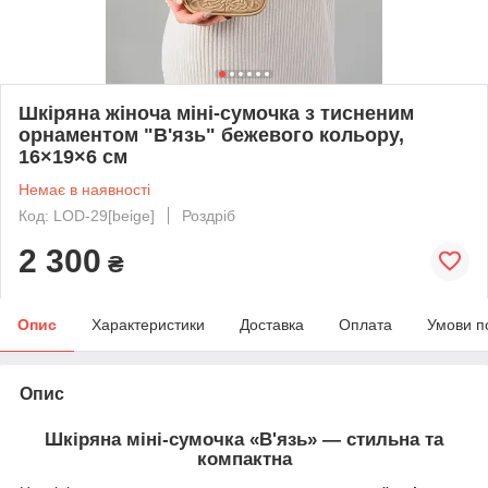
Шкіряна жіноча міні-сумочка з тисненим
орнаментом "В'язь" бежевого кольору,
16×19×6 см
Немає в наявності
Код: LOD-29[beige]
Роздріб
2 300
₴
Опис
Характеристики
Доставка
Оплата
Умови п
Опис
Шкіряна міні-сумочка «В'язь» — стильна та
компактна