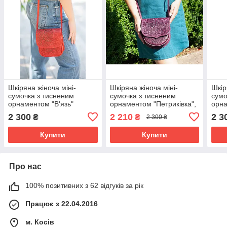
Шкіряна жіноча міні-
Шкіряна жіноча міні-
Шкір
сумочка з тисненим
сумочка з тисненим
сумо
орнаментом "В'язь"
орнаментом "Петриківка",
орна
червоного кольору,
фіолетового кольору,
чорн
2 300
2 210
2 3
₴
₴
2 300 ₴
16×19×6 см
16×19×6 см
см
Купити
Купити
Про нас
100% позитивних з 62 відгуків за рік
Працює з 22.04.2016
м. Косів