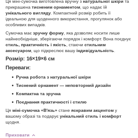
Ця міні-сумочка виготовлена вручну з
натуральної шкіри
та
прикрашена
тисненим орнаментом
, що надає їй
унікального вигляду
. Компактний розмір робить її
ідеальною для щоденного використання, прогулянок або
особливих випадків.
Сумочка має
зручну форму
, яка дозволяє носити лише
найнеобхідніше, зберігаючи порядок і комфорт. Вона поєднує
стиль, практичність і якість
, стаючи
стильним
аксесуаром
, що підкреслює вашу
індивідуальність
.
Розмір:
16×19×6 см
Переваги:
Ручна робота з натуральної шкіри
Тиснений орнамент — неповторний дизайн
Компактна та зручна
Поєднання практичності і стилю
Ця
міні-сумочка «В'язь»
стане
яскравим акцентом
у
вашому образі та подарує
унікальний стиль і комфорт
щодня.
Приховати