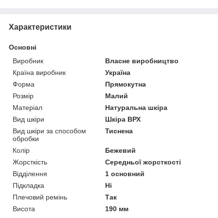
Характеристики
Основні
Виробник
Власне виробництво
Країна виробник
Україна
Форма
Прямокутна
Розмір
Малий
Матеріал
Натуральна шкіра
Вид шкіри
Шкіра ВРХ
Вид шкіри за способом
Тиснена
обробки
Колір
Бежевий
Жорсткість
Середньої жорсткості
Відділення
1 основний
Підкладка
Ні
Плечовий ремінь
Так
Висота
190 мм