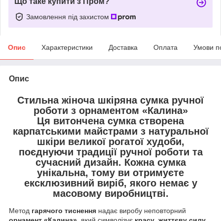
Що таке купити з Пром?
Замовлення під захистом
Опис
Характеристики
Доставка
Оплата
Умови п
Опис
Стильна жіноча шкіряна сумка ручної
роботи з орнаментом «Калина»
Ця витончена сумка створена
карпатськими майстрами
з
натуральної
шкіри великої рогатої худоби
,
поєднуючи
традиції ручної роботи
та
сучасний дизайн
. Кожна сумка
унікальна
, тому ви отримуєте
ексклюзивний виріб
, якого немає у
масовому виробництві.
Метод
гарячого тиснення
надає виробу неповторний
орнамент «Калина»
, який символізує
красу
,
життєву силу