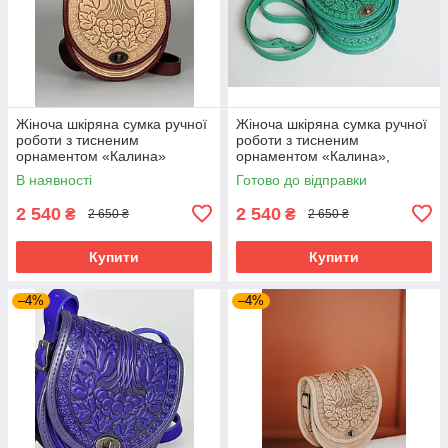
Жіноча шкіряна сумка ручної
Жіноча шкіряна сумка ручної
роботи з тисненим
роботи з тисненим
орнаментом «Калина»
орнаментом «Калина»,
бежево-бордова сумка з
м'ятна сумка з натуральної
В наявності
Готово до відправки
натуральної шкіри, 20*21*8
шкіри, 20*21*8 см
см
2 540
2 540
₴
₴
2 650 ₴
2 650 ₴
Купити
Купити
–4%
–4%