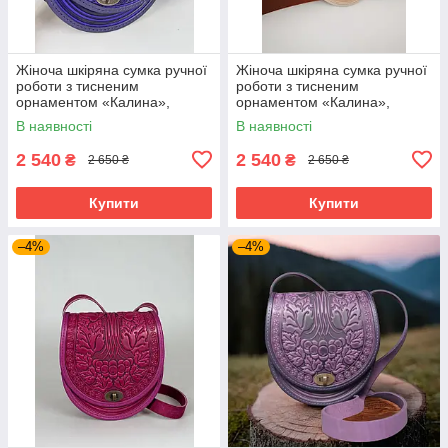
Жіноча шкіряна сумка ручної
Жіноча шкіряна сумка ручної
роботи з тисненим
роботи з тисненим
орнаментом «Калина»,
орнаментом «Калина»,
ультрамаринова сумка з
бежева сумка з натуральної
В наявності
В наявності
натуральної шкіри, 20*21*8
шкіри, 20*21*8 см
см
2 540
2 540
₴
₴
2 650 ₴
2 650 ₴
Купити
Купити
–4%
–4%