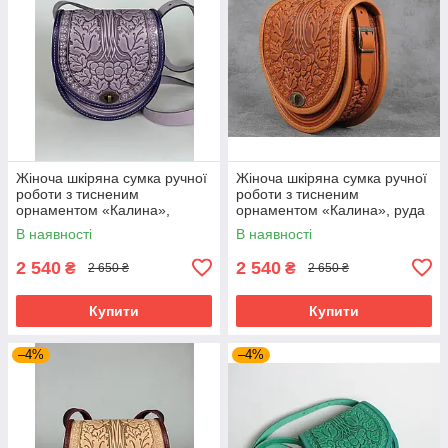
Жіноча шкіряна сумка ручної
Жіноча шкіряна сумка ручної
роботи з тисненим
роботи з тисненим
орнаментом «Калина»,
орнаментом «Калина», руда
бузкова сумка з натуральної
сумка з натуральної шкіри,
В наявності
В наявності
шкіри, 20*21*8 см
20*21*8 см
2 540
2 540
₴
₴
2 650 ₴
2 650 ₴
Купити
Купити
–4%
–4%