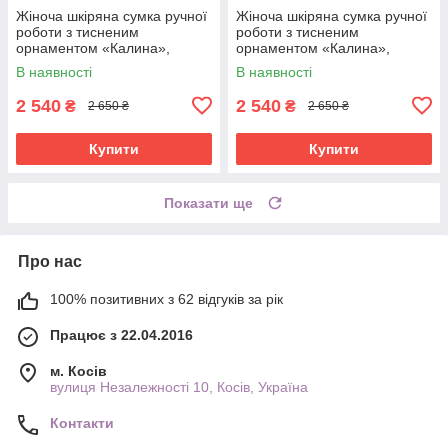
Жіноча шкіряна сумка ручної
Жіноча шкіряна сумка ручної
роботи з тисненим
роботи з тисненим
орнаментом «Калина»,
орнаментом «Калина»,
рожева (фуксія) сумка з
фіолетова сумка з
В наявності
В наявності
натуральної шкіри, 20*21*8
натуральної шкіри, 20*21*8
см
см
2 540
2 540
₴
₴
2 650 ₴
2 650 ₴
Купити
Купити
Показати ще
Про нас
100% позитивних з 62 відгуків за рік
Працює з 22.04.2016
м. Косів
вулиця Незалежності 10, Косів, Україна
Контакти