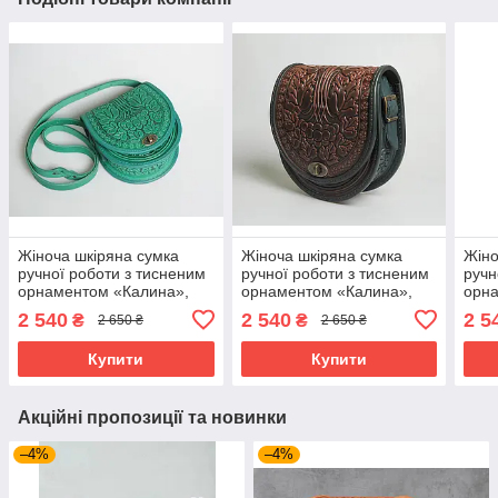
Жіноча шкіряна сумка
Жіноча шкіряна сумка
Жіно
ручної роботи з тисненим
ручної роботи з тисненим
ручн
орнаментом «Калина»,
орнаментом «Калина»,
орн
м'ятна сумка з
коричнево-зелена сумка з
бузк
2 540
2 540
2 5
₴
₴
2 650 ₴
2 650 ₴
натуральної шкіри,
натуральної шкіри,
нату
20*21*8 см
20*21*8 см
20*2
Купити
Купити
Акційні пропозиції та новинки
–4%
–4%