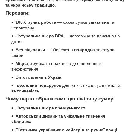
та
українську традицію
.
Переваги:
100% ручна робота
— кожна сумка
унікальна
та
неповторна
Натуральна шкіра ВРХ
— довговічна та приємна на
дотик
Без підкладки
— збережена
природна текстура
шкіри
Міцна
,
зручна
та практична для щоденного
використання
Виготовлена в Україні
Ідеальний подарунок
для жінки, яка цінує
якість
та
витонченість
Чому варто обрати саме цю шкіряну сумку:
Натуральна шкіра преміум-якості
Авторський дизайн
та
унікальне тиснення
«Калина»
Підтримка українських майстрів
та
ручної праці