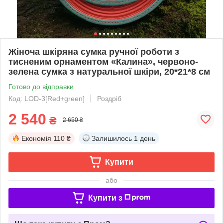
Жіноча шкіряна сумка ручної роботи з
тисненим орнаментом «Калина», червоно-
зелена сумка з натуральної шкіри, 20*21*8 см
Готово до відправки
Код: LOD-3[Red+green]
Роздріб
2 540
₴
2 650 ₴
Економія
110 ₴
Залишилось
1 день
Купити
або
Купити з