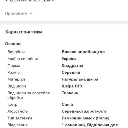
✔ Доставка по всій Україні
Приховати
Характеристики
Основні
Виробник
Власне виробництво
Країна виробник
Україна
Форма
Квадратна
Розмір
Середній
Матеріал
Натуральна шкіра
Вид шкіри
Шкіра ВРХ
Вид шкіри за способом
Тиснена
обробки
Колір
Синій
Жорсткість
Середньої жорсткості
Тип застежки
Рамковий замок (frame)
Відділення
1 основний, Відділення для