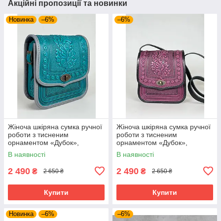
Акційні пропозиції та новинки
Новинка
–6%
–6%
Жіноча шкіряна сумка ручної
Жіноча шкіряна сумка ручної
роботи з тисненим
роботи з тисненим
орнаментом «Дубок»,
орнаментом «Дубок»,
бірюзова сумка з натуральної
фіолетово-чорна сумка з
В наявності
В наявності
шкіри, 20*21*8 см
натуральної шкіри, 20*21*8
см
2 490
2 490
₴
₴
2 650 ₴
2 650 ₴
Купити
Купити
Новинка
–6%
–6%