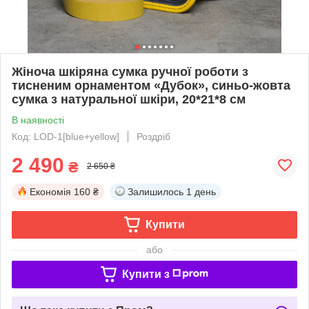
Жіноча шкіряна сумка ручної роботи з
тисненим орнаментом «Дубок», синьо-жовта
сумка з натуральної шкіри, 20*21*8 см
В наявності
Код: LOD-1[blue+yellow]
Роздріб
2 490
₴
2 650 ₴
Економія
160 ₴
Залишилось
1 день
Купити
або
Купити з