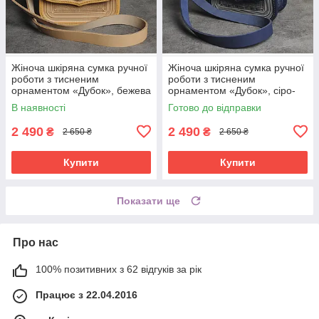
Жіноча шкіряна сумка ручної
Жіноча шкіряна сумка ручної
роботи з тисненим
роботи з тисненим
орнаментом «Дубок», бежева
орнаментом «Дубок», сіро-
сумка з натуральної шкіри,
синя сумка з натуральної
В наявності
Готово до відправки
20*21*8 см
шкіри, 20*21*8 см
2 490
2 490
₴
₴
2 650 ₴
2 650 ₴
Купити
Купити
Показати ще
Про нас
100% позитивних з 62 відгуків за рік
Працює з 22.04.2016