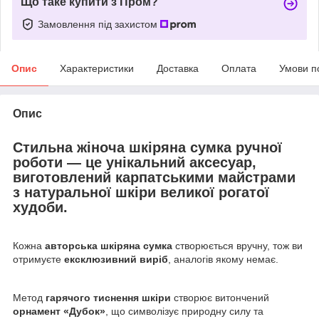
Що таке купити з Пром?
Замовлення під захистом
Опис
Характеристики
Доставка
Оплата
Умови п
Опис
Стильна
жіноча шкіряна сумка ручної
роботи
— це унікальний аксесуар,
виготовлений карпатськими майстрами
з
натуральної шкіри великої рогатої
худоби
.
Кожна
авторська шкіряна сумка
створюється вручну, тож ви
отримуєте
ексклюзивний виріб
, аналогів якому немає.
Метод
гарячого тиснення шкіри
створює витончений
орнамент «Дубок»
, що символізує природну силу та