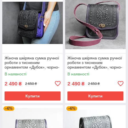
Жіноча шкіряна сумка ручної
Жіноча шкіряна сумка ручної
роботи з тисненим
роботи з тисненим
орнаментом «Дубок», чорно-
орнаментом «Дубок», чорно-
ультрамаринова сумка з
фіолетова сумка з
В наявності
В наявності
натуральної шкіри, 20*21*8
натуральної шкіри, 20*21*8
см
см
2 490
2 490
₴
₴
2 650 ₴
2 650 ₴
Купити
Купити
–6%
–6%