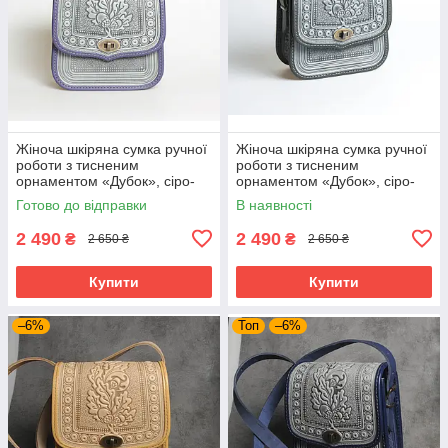
Жіноча шкіряна сумка ручної
Жіноча шкіряна сумка ручної
роботи з тисненим
роботи з тисненим
орнаментом «Дубок», сіро-
орнаментом «Дубок», сіро-
ультрамаринова сумка з
оливкова сумка з натуральної
Готово до відправки
В наявності
натуральної шкіри, 20*21*8
шкіри, 20*21*8 см
см
2 490
2 490
₴
₴
2 650 ₴
2 650 ₴
Купити
Купити
–6%
Топ
–6%