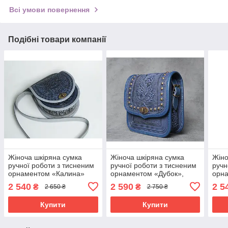
Всі умови повернення
Подібні товари компанії
Жіноча шкіряна сумка
Жіноча шкіряна сумка
Жіно
ручної роботи з тисненим
ручної роботи з тисненим
ручн
орнаментом «Калина»
орнаментом «Дубок»,
орн
синьо-сіра сумка з
синя сумка з металом з
синь
2 540
2 590
2 5
₴
₴
2 650 ₴
2 750 ₴
натуральної шкіри,
натуральної шкіри,
нату
20*21*8 см
20*21*8 см
20*2
Купити
Купити