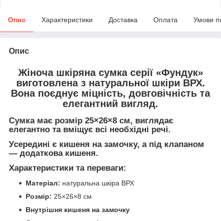
Опис
Характеристики
Доставка
Оплата
Умови п
Опис
Жіноча шкіряна сумка серії «Фундук»
виготовлена з
натуральної шкіри ВРХ
.
Вона поєднує
міцність, довговічність та
елегантний вигляд
.
Сумка має
розмір 25×26×8 см
, виглядає
елегантно
та вміщує всі необхідні речі.
Усередині є
кишеня на замочку
, а під клапаном
—
додаткова кишеня
.
Характеристики та переваги:
Матеріал:
натуральна шкіра ВРХ
Розмір:
25×26×8 см
Внутрішня кишеня на замочку