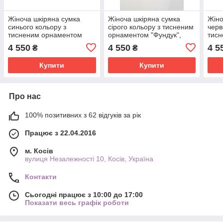
Жіноча шкіряна сумка
Жіноча шкіряна сумка
Жіно
синього кольору з
сірого кольору з тисненим
черв
тисненим орнаментом
орнаментом "Фундук",
тис
"Фундук", 25х26х8 см
25х26х8 см
"Фун
4 550
4 550
4 5
₴
₴
Купити
Купити
Про нас
100% позитивних з 62 відгуків за рік
Працює з 22.04.2016
м. Косів
вулиця Незалежності 10, Косів, Україна
Контакти
Сьогодні працює з 10:00 до 17:00
Показати весь графік роботи