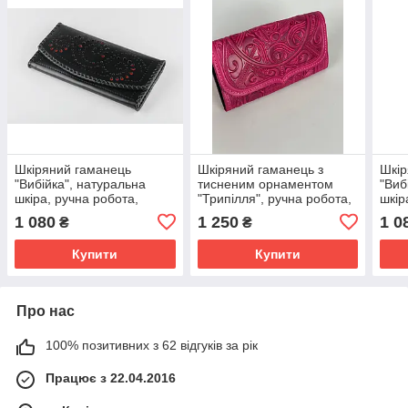
Шкіряний гаманець
Шкіряний гаманець з
Шкір
"Вибійка", натуральна
тисненим орнаментом
"Виб
шкіра, ручна робота,
"Трипілля", ручна робота,
шкір
чорного кольору, 20х10 см
натуральна шкіра,
роже
1 080
1 250
1 0
₴
₴
рожевого кольору, 20х10
см
см
Купити
Купити
Про нас
100% позитивних з 62 відгуків за рік
Працює з 22.04.2016