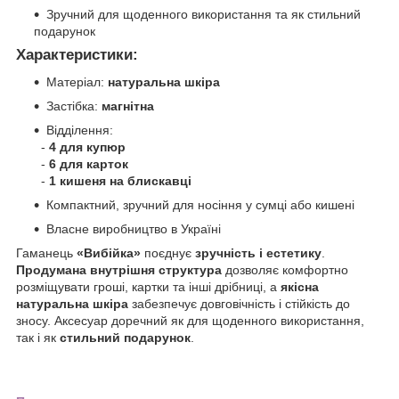
Зручний для щоденного використання та як стильний
подарунок
Характеристики:
Матеріал:
натуральна шкіра
Застібка:
магнітна
Відділення:
-
4 для купюр
-
6 для карток
-
1 кишеня на блискавці
Компактний, зручний для носіння у сумці або кишені
Власне виробництво в Україні
Гаманець
«Вибійка»
поєднує
зручність і естетику
.
Продумана внутрішня структура
дозволяє комфортно
розміщувати гроші, картки та інші дрібниці, а
якісна
натуральна шкіра
забезпечує довговічність і стійкість до
зносу. Аксесуар доречний як для щоденного використання,
так і як
стильний подарунок
.