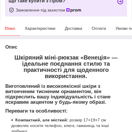
Що таке купити з Пром?
Замовлення під захистом
Опис
Характеристики
Доставка
Оплата
Умови п
Опис
Шкіряний міні-рюкзак
«Венеція»
—
ідеальне поєднання стилю та
практичності для щоденного
використання.
Виготовлений із високоякісної шкіри з
витонченим
тисненим орнаментом
, він
підкреслить вашу індивідуальність і стане
яскравим акцентом у будь-якому образі.
Переваги та особливості:
Компактний, але місткий:
розмір 17×19×7 см
дозволяє носити телефон, ключі, гаманець та інші
дрібниці.