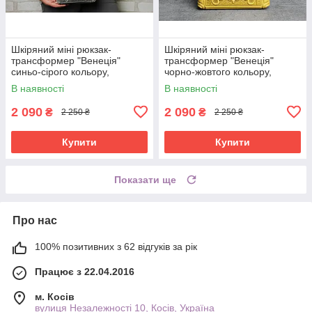
Шкіряний міні рюкзак-
Шкіряний міні рюкзак-
трансформер "Венеція"
трансформер "Венеція"
синьо-сірого кольору,
чорно-жовтого кольору,
17х19х7 см
17х19х7 см
В наявності
В наявності
2 090
2 090
₴
₴
2 250 ₴
2 250 ₴
Купити
Купити
Показати ще
Про нас
100% позитивних з 62 відгуків за рік
Працює з 22.04.2016
м. Косів
вулиця Незалежності 10, Косів, Україна