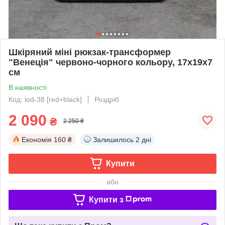
Шкіряний міні рюкзак-трансформер
"Венеція" червоно-чорного кольору, 17х19х7
см
В наявності
Код: lod-38 [red+black]
Роздріб
2 090
₴
2 250 ₴
Економія
160 ₴
Залишилось
2 дні
Купити
або
Купити з