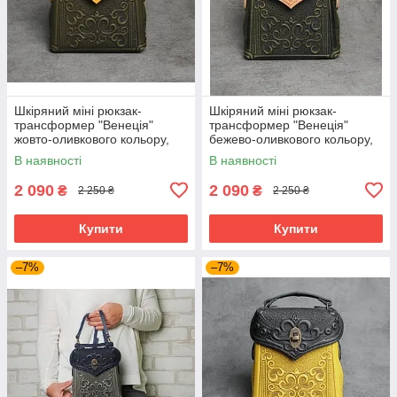
Шкіряний міні рюкзак-
Шкіряний міні рюкзак-
трансформер "Венеція"
трансформер "Венеція"
жовто-оливкового кольору,
бежево-оливкового кольору,
17х19х7 см
17х19х7 см
В наявності
В наявності
2 090
2 090
₴
₴
2 250 ₴
2 250 ₴
Купити
Купити
–7%
–7%