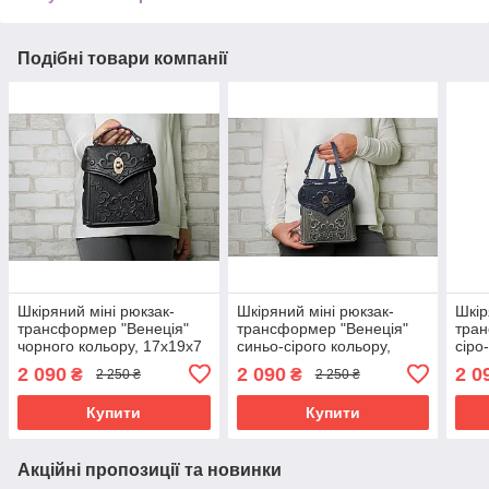
Подібні товари компанії
Шкіряний міні рюкзак-
Шкіряний міні рюкзак-
Шкір
трансформер "Венеція"
трансформер "Венеція"
тран
чорного кольору, 17х19х7
синьо-сірого кольору,
сіро
см
17х19х7 см
17х1
2 090
2 090
2 0
₴
₴
2 250 ₴
2 250 ₴
Купити
Купити
Акційні пропозиції та новинки