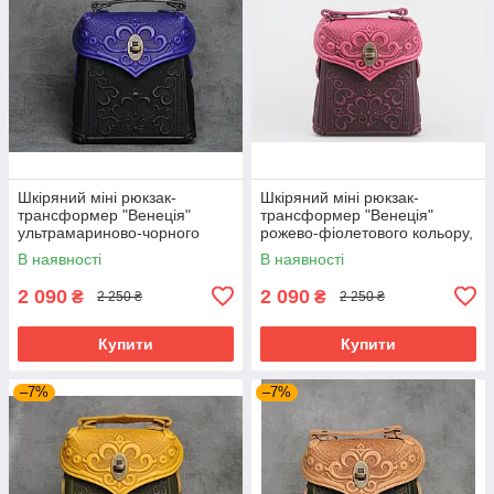
Шкіряний міні рюкзак-
Шкіряний міні рюкзак-
трансформер "Венеція"
трансформер "Венеція"
ультрамариново-чорного
рожево-фіолетового кольору,
кольору, 17х19х7 см
17х19х7 см
В наявності
В наявності
2 090
2 090
₴
₴
2 250 ₴
2 250 ₴
Купити
Купити
–7%
–7%