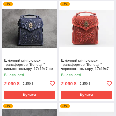
–7%
–7%
Шкіряний міні рюкзак-
Шкіряний міні рюкзак-
трансформер "Венеція"
трансформер "Венеція"
синього кольору, 17х19х7 см
червоного кольору, 17х19х7
см
В наявності
В наявності
2 090
2 090
₴
₴
2 250 ₴
2 250 ₴
Купити
Купити
–7%
–7%