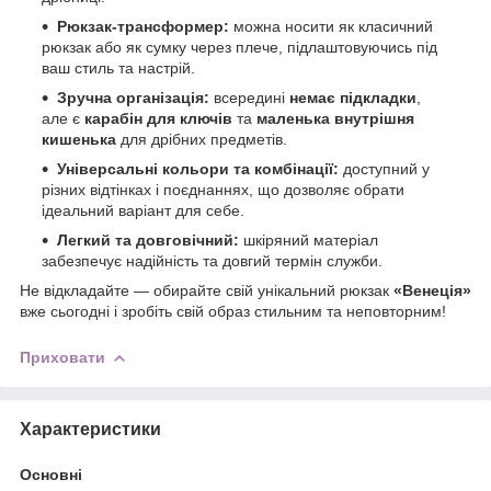
Рюкзак-трансформер:
можна носити як класичний
рюкзак або як сумку через плече, підлаштовуючись під
ваш стиль та настрій.
Зручна організація:
всередині
немає підкладки
,
але є
карабін для ключів
та
маленька внутрішня
кишенька
для дрібних предметів.
Універсальні кольори та комбінації:
доступний у
різних відтінках і поєднаннях, що дозволяє обрати
ідеальний варіант для себе.
Легкий та довговічний:
шкіряний матеріал
забезпечує надійність та довгий термін служби.
Не відкладайте — обирайте свій унікальний рюкзак
«Венеція»
вже сьогодні і зробіть свій образ стильним та неповторним!
Приховати
Характеристики
Основні