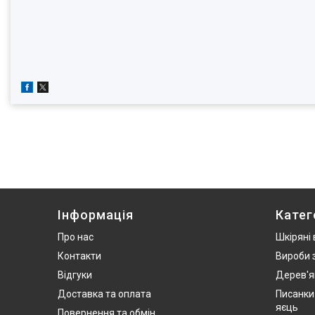
Інформація
Катег
Про нас
Шкіряні
Контакти
Вироби 
Відгуки
Дерев'я
Доставка та оплата
Писанки
яєць
Повернення та обмін