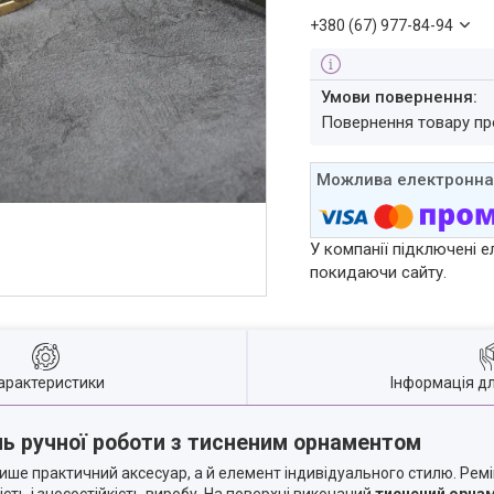
+380 (67) 977-84-94
повернення товару п
У компанії підключені е
покидаючи сайту.
арактеристики
Інформація д
нь ручної роботи з тисненим орнаментом
лише практичний аксесуар, а й елемент індивідуального стилю. Ремі
ість і зносостійкість виробу. На поверхні виконаний
тиснений орна