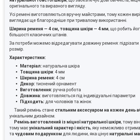
оригінального та виразного вигляду.
Усі ремені виготовляються вручну майстрами, тому кожен виріб
виглядає ще благородніше при тривалому використанні.
Ширина ременя — 4 см, товщина шкіри — 4 мм
, що робить йо
більшості класичних штанів.
За потреби можемо відредагувати довжину ременя: підрізати 
розмір.
Характеристики:
Матеріал:
натуральна шкіра
Товщина шкіри
: 4 мм
Ширина ременя:
4 см
Декор:
тиснений орнамент
Виготовлення:
ручна робота
Довжина:
виготовляється під індивідуальні параметри
Підходить:
для чоловіків та жінок
Такий ремінь стане
стильним аксесуаром на кожен день 
унікальним дизайном.
Ремінь виготовлений із міцної натуральної шкіри
, тому ві
тому має
унікальний характер і якість
, яку неможливо отрима
та
чудовим подарунком
для людини, яка цінує
натуральні ма