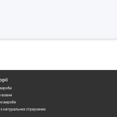
орії
 вироби
з вовни
ні вироби
 з натуральних страусиних