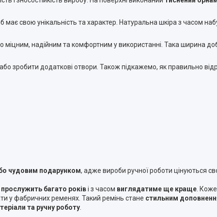
 має свою унікальність та характер. Натуральна шкіра з часом наб
го міцним, надійним та комфортним у використанні. Така ширина до
або зробити додаткові отвори. Також підкажемо, як правильно від
або чудовим подарунком
, адже вироби ручної роботи цінуються св
н
прослужить багато років
і з часом
виглядатиме ще краще
. Коже
ти у фабричних ременях. Такий ремінь стане
стильним доповненн
теріали та ручну роботу
.