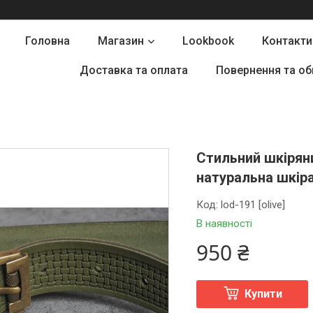
Головна
Магазин
Lookbook
Контакти
Доставка та оплата
Повернення та об
Стильний шкіряни
натуральна шкір
Код:
lod-191 [olive]
В наявності
950 ₴
Купити