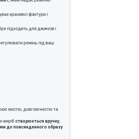
уває красивої фактури і
бре підходить для джинсів і
регулювати ремінь під ваш
оєю якістю, довговічністю та
н виріб
створюється вручну
,
ям до повсякденного образу