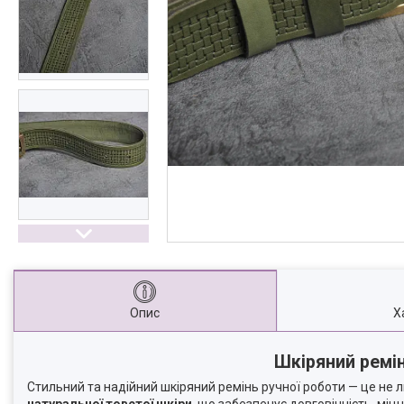
Опис
Х
Шкіряний ремі
Стильний та надійний шкіряний ремінь ручної роботи — це не 
натуральної товстої шкіри
, що забезпечує довговічність, міцн