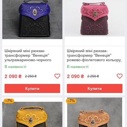
Шкіряний міні рюкзак-
Шкіряний міні рюкзак-
трансформер "Венеція"
трансформер "Венеція"
ультрамариново-чорного
рожево-фіолетового кольору,
кольору, 17х19х7 см
17х19х7 см
В наявності
В наявності
2 090
2 090
₴
₴
2 250 ₴
2 250 ₴
Купити
Купити
–7%
–7%