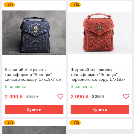
–7%
–7%
Шкіряний міні рюкзак-
Шкіряний міні рюкзак-
трансформер "Венеція"
трансформер "Венеція"
синього кольору, 17х19х7 см
червоного кольору, 17х19х7
см
В наявності
В наявності
2 090
2 090
₴
₴
2 250 ₴
2 250 ₴
Купити
Купити
–7%
–7%