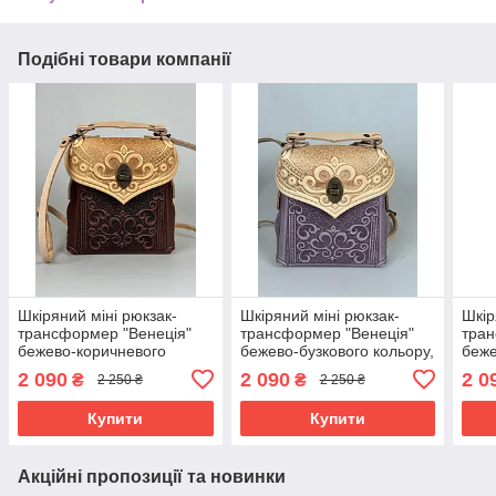
Подібні товари компанії
Шкіряний міні рюкзак-
Шкіряний міні рюкзак-
Шкір
трансформер "Венеція"
трансформер "Венеція"
тран
бежево-коричневого
бежево-бузкового кольору,
беже
кольору, 17х19х7 см
17х19х7 см
17х1
2 090
2 090
2 0
₴
₴
2 250 ₴
2 250 ₴
Купити
Купити
Акційні пропозиції та новинки