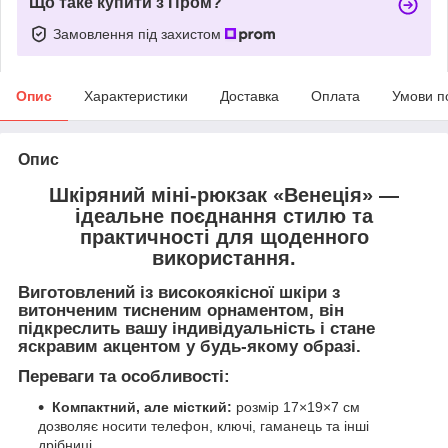
Що таке купити з Пром?
Замовлення під захистом
Опис
Характеристики
Доставка
Оплата
Умови п
Опис
Шкіряний міні-рюкзак
«Венеція»
—
ідеальне поєднання стилю та
практичності для щоденного
використання.
Виготовлений із високоякісної шкіри з
витонченим
тисненим орнаментом
, він
підкреслить вашу індивідуальність і стане
яскравим акцентом у будь-якому образі.
Переваги та особливості:
Компактний, але місткий:
розмір 17×19×7 см
дозволяє носити телефон, ключі, гаманець та інші
дрібниці.