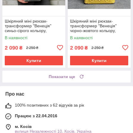
Шкіряний міні рюкзак-
Шкіряний міні рюкзак-
трансформер "Венеція"
трансформер "Венеція"
синьо-сірого кольору,
чорно-жовтого кольору,
17х19х7 см
17х19х7 см
В наявності
В наявності
2 090
2 090
₴
₴
2 250 ₴
2 250 ₴
Купити
Купити
Показати ще
Про нас
100% позитивних з 62 відгуків за рік
Працює з 22.04.2016
м. Косів
вулиця Незалежності 10, Косів, Україна