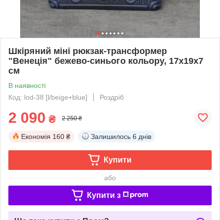
Шкіряний міні рюкзак-трансформер
"Венеція" бежево-синього кольору, 17х19х7
см
В наявності
Код: lod-38 [l/beige+blue]
Роздріб
2 090
₴
2 250 ₴
Економія
160 ₴
Залишилось
6 днів
Купити
або
Купити з