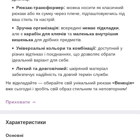
Рюкзак-трансформер:
можна носити як класичний
рюкзак або як сумку через плече, підлаштовуючись під
ваш стиль та настрій.
Зручна організація:
всередині
немає підкладки
,
але є
карабін для ключів
та
маленька внутрішня
кишенька
для дрібних предметів.
Універсальні кольори та комбінації:
доступний у
різних відтінках і поєднаннях, що дозволяє обрати
ідеальний варіант для себе.
Легкий та довговічний:
шкіряний матеріал
забезпечує надійність та довгий термін служби.
Не відкладайте — обирайте свій унікальний рюкзак
«Венеція»
вже сьогодні і зробіть свій образ стильним та неповторним!
Приховати
Характеристики
Основні