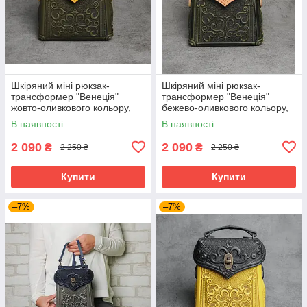
Шкіряний міні рюкзак-
Шкіряний міні рюкзак-
трансформер "Венеція"
трансформер "Венеція"
жовто-оливкового кольору,
бежево-оливкового кольору,
17х19х7 см
17х19х7 см
В наявності
В наявності
2 090
2 090
₴
₴
2 250 ₴
2 250 ₴
Купити
Купити
–7%
–7%