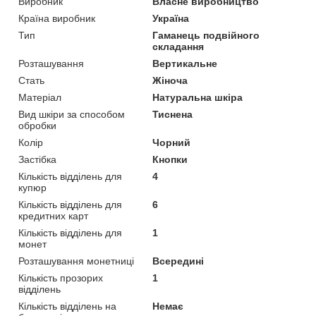
Виробник
Власне виробництво
Країна виробник
Україна
Тип
Гаманець подвійного
складання
Розташування
Вертикальне
Стать
Жіноча
Матеріал
Натуральна шкіра
Вид шкіри за способом
Тиснена
обробки
Колір
Чорний
Застібка
Кнопки
Кількість відділень для
4
купюр
Кількість відділень для
6
кредитних карт
Кількість відділень для
1
монет
Розташування монетниці
Всередині
Кількість прозорих
1
відділень
Кількість відділень на
Немає