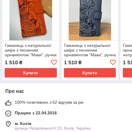
Гаманець з натуральної
Гаманець з натуральної
Гама
шкіри з тисненим
шкіри з тисненим
орна
орнаментом "Маки", ручна
орнаментом "Маки", ручна
нату
робота, помаранчевого
робота, синього кольору,
робо
1 510
1 510
1 5
₴
₴
кольору, 21х11
21х11
20х1
Купити
Купити
Про нас
100% позитивних з 62 відгуків за рік
Працює з 22.04.2016
м. Косів
вулиця Незалежності 10, Косів, Україна