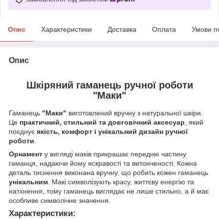
Опис
Характеристики
Доставка
Оплата
Умови п
Опис
Шкіряний гаманець ручної роботи
"Маки"
Гаманець
"Маки"
виготовлений вручну з натуральної шкіри.
Це
практичний, стильний та довговічний аксесуар
, який
поєднує
якість, комфорт і унікальний дизайн ручної
роботи
.
Орнамент
у вигляді маків прикрашає передню частину
гаманця, надаючи йому яскравості та витонченості. Кожна
деталь тиснення виконана вручну, що робить кожен гаманець
унікальним
. Макі символізують красу, життєву енергію та
натхнення, тому гаманець виглядає не лише стильно, а й має
особливе символічне значення.
Характеристики: