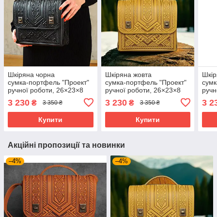
Шкіряна чорна
Шкіряна жовта
Шкір
сумка‑портфель "Проект"
сумка‑портфель "Проект"
сумк
ручної роботи, 26×23×8
ручної роботи, 26×23×8
ручн
см
см
см
3 230
3 230
3 2
₴
₴
3 350 ₴
3 350 ₴
Купити
Купити
Акційні пропозиції та новинки
–4%
–4%