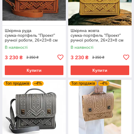
Шкіряна руда
Шкіряна жовта
сумка‑портфель "Проект"
сумка‑портфель "Проект"
ручної роботи, 26×23×8 см
ручної роботи, 26×23×8 см
В наявності
В наявності
3 230
3 230
₴
₴
3 350 ₴
3 350 ₴
Купити
Купити
Топ продажів
–4%
Топ продажів
–4%