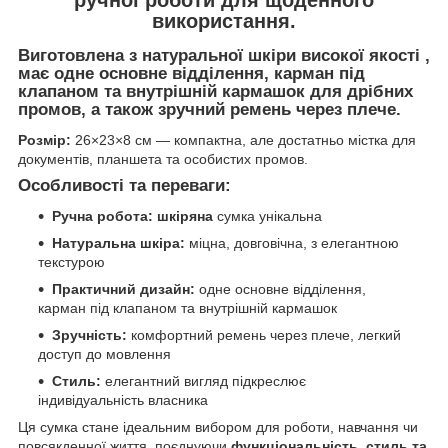
використання.
Виготовлена ​​з
натуральної шкіри високої якості
,
має одне основне відділення,
карман під
клапаном
та
внутрішній кармашок
для дрібних
промов, а також зручний ремень через плече.
Розмір:
26×23×8 см — компактна, але достатньо містка для
документів, планшета та особистих промов.
Особливості та переваги:
Ручна робота: шкіряна
сумка унікальна
Натуральна шкіра:
міцна, довговічна, з елегантною
текстурою
Практичний дизайн:
одне основне відділення,
карман під клапаном та внутрішній кармашок
Зручність:
комфортний ремень через плече, легкий
доступ до мовлення
Стиль:
елегантний вигляд підкреслює
індивідуальність власника
Ця сумка стане ідеальним вибором для роботи, навчання чи
повсякденної життя, поєднуючи
функціональність, стиль та