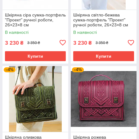
Шкіряна сіра сумка‑портфель
Шкіряна світло-бежева
"Проект" ручної роботи,
сумка‑портфель "Проект"
26×23×8 см
ручної роботи, 26×23×8 см
В наявності
В наявності
3 230
3 230
₴
₴
3 350 ₴
3 350 ₴
Купити
Купити
–4%
–4%
Шкіряна оливкова
Шкіряна рожева