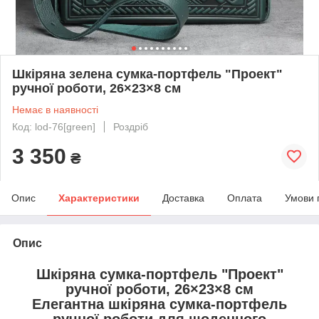
Шкіряна зелена сумка‑портфель "Проект"
ручної роботи, 26×23×8 см
Немає в наявності
Код: lod-76[green]
Роздріб
3 350
₴
Опис
Характеристики
Доставка
Оплата
Умови 
Опис
Шкіряна сумка-портфель "Проект"
ручної роботи, 26×23×8 см
Елегантна
шкіряна сумка-портфель
ручної роботи
для щоденного