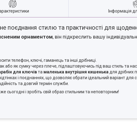
арактеристики
Інформація д
ьне поєднання стилю та практичності для щоден
исненим орнаментом
, він підкреслить вашу індивідуаль
сити телефон, ключі, гаманець та інші дрібниці.
 або як сумку через плече, підлаштовуючись під ваш стиль та нас
арабін для ключів
та
маленька внутрішня кишенька
для дрібних п
відтінках і поєднаннях, що дозволяє обрати ідеальний варіант для с
дійність та довгий термін служби.
же сьогодні і зробіть свій образ стильним та неповторним!