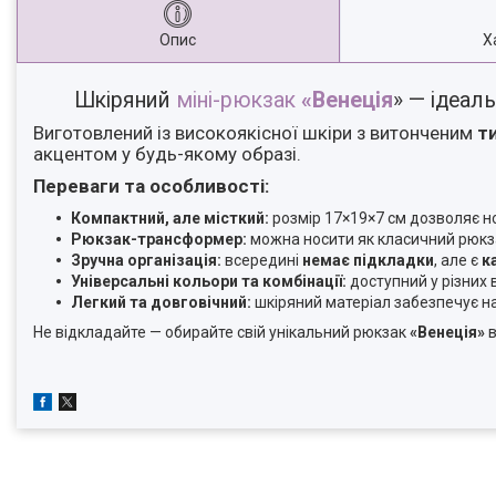
Опис
Х
Шкіряний
міні-рюкзак
«Венеція
» — ідеал
Виготовлений із високоякісної шкіри з витонченим
т
акцентом у будь-якому образі.
Переваги та особливості:
Компактний, але місткий:
розмір 17×19×7 см дозволяє но
Рюкзак-трансформер:
можна носити як класичний рюкзак
Зручна організація:
всередині
немає підкладки
, але є
к
Універсальні кольори та комбінації:
доступний у різних 
Легкий та довговічний:
шкіряний матеріал забезпечує на
Не відкладайте — обирайте свій унікальний рюкзак
«Венеція»
в