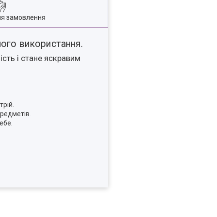
ля замовлення
ного використання.
ність і стане яскравим
трій.
редметів.
ебе.