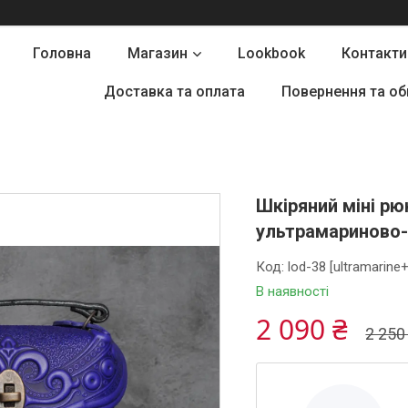
Головна
Магазин
Lookbook
Контакти
Доставка та оплата
Повернення та об
Шкіряний міні р
ультрамариново-
Код:
lod-38 [ultramarine
В наявності
2 090 ₴
2 250