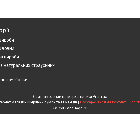
орії
 вироби
з вовни
ні вироби
 з натуральних страусиних
ичні футболки
Сайт створений на маркетплейсі
Prom.ua
HandWork Studio - Інтернет магазин шкіряних сумок та гаманців |
Поскаржитися на контент
|
Політ
Select Language
▼