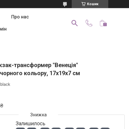
Кошик
Про нас
мін
юкзак-трансформер "Венеція"
чорного кольору, 17х19х7 см
+black
 ₴
Залишилось