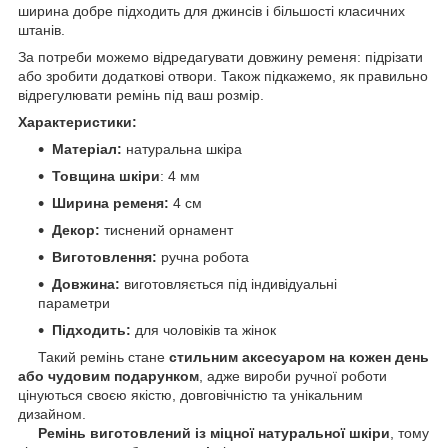
ширина добре підходить для джинсів і більшості класичних
штанів.
За потреби можемо відредагувати довжину ременя: підрізати
або зробити додаткові отвори. Також підкажемо, як правильно
відрегулювати ремінь під ваш розмір.
Характеристики:
Матеріал:
натуральна шкіра
Товщина шкіри
: 4 мм
Ширина ременя:
4 см
Декор:
тиснений орнамент
Виготовлення:
ручна робота
Довжина:
виготовляється під індивідуальні
параметри
Підходить:
для чоловіків та жінок
Такий ремінь стане
стильним аксесуаром на кожен день
або чудовим подарунком
, адже вироби ручної роботи
цінуються своєю якістю, довговічністю та унікальним
дизайном.
Ремінь виготовлений із міцної натуральної шкіри
, тому