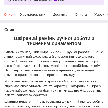
Опис
Характеристики
Доставка
Оплата
Умови п
Опис
Шкіряний ремінь ручної роботи з
тисненим орнаментом
Стильний та надійний шкіряний ремінь ручної роботи — це не
лише практичний аксесуар, а й елемент індивідуального
стилю. Ремінь виготовлений із
натуральної товстої шкіри
,
що забезпечує довговічність, міцність і зносостійкість виробу.
На поверхні виконаний
тиснений орнамент
, який надає
ременю оригінального та виразного вигляду.
Усі ремені виготовляються вручну майстрами, тому кожен
виріб має свою унікальність та характер. Натуральна шкіра з
часом набуває красивої фактури і виглядає ще благородніше
при тривалому використанні.
Ширина ременя — 4 см, товщина шкіри — 4 мм
, що робить
його міцним, надійним та комфортним у використанні. Така