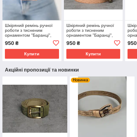
Шкіряний ремінь ручної
Шкіряний ремінь ручної
Шкір
роботи з тисненим
роботи з тисненим
робо
орнаментом "Баранці",
орнаментом "Баранці",
орна
натуральна шкіра 4 мм,
натуральна шкіра 4 мм,
нату
950
950
950
₴
₴
червоного кольору
бежевого кольору
сіро
Купити
Купити
Акційні пропозиції та новинки
Новинка