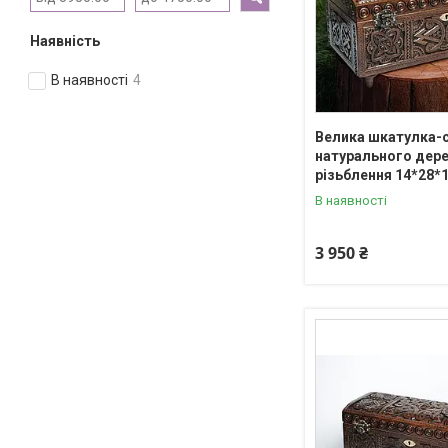
Наявність
В наявності
4
Велика шкатулка-с
натурального дере
різьблення 14*28*1
В наявності
3 950 ₴