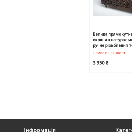
Велика прямокутн
скриня з натураль
+380 (67) 977-84-94
ручне різьблення 1
Немає в наявності
3 950 ₴
Інформація
Катег