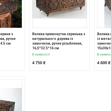
криня з
Велика прямокутна скринька з
Велика 
ва, ручне
натурального дерева із
із мета
4.5 см
замочком, ручне різьблення,
замочко
16,5*32.5*16 см
15х30х1
В наявності
В наявно
4 750 ₴
4 600 ₴