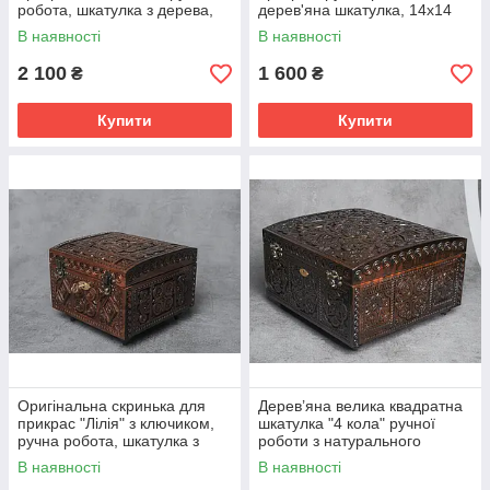
робота, шкатулка з дерева,
дерев'яна шкатулка, 14х14
16х16 см
см
В наявності
В наявності
2 100
1 600
₴
₴
Купити
Купити
Оригінальна скринька для
Дерев’яна велика квадратна
прикрас "Лілія" з ключиком,
шкатулка "4 кола" ручної
ручна робота, шкатулка з
роботи з натурального
дерева, 16х16 см
дерева, 25 × 25 см
В наявності
В наявності