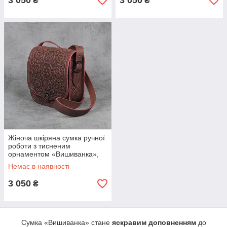
3 050
3 050
₴
₴
Жіноча шкіряна сумка ручної
роботи з тисненим
орнаментом «Вишиванка»,
бордового кольору, 20*21*9
Немає в наявності
см
3 050
₴
Сумка «Вишиванка» стане
яскравим доповненням
до