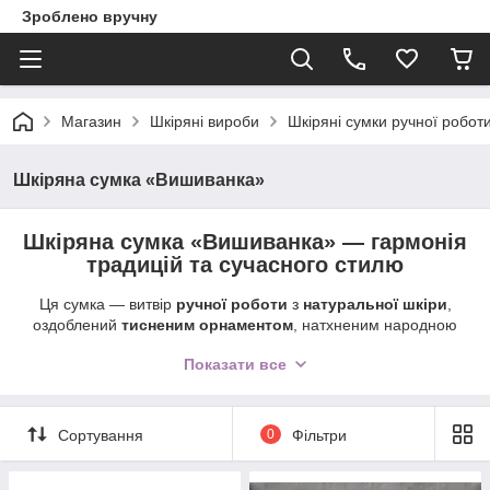
Зроблено вручну
Магазин
Шкіряні вироби
Шкіряні сумки ручної робот
Шкіряна сумка «Вишиванка»
Шкіряна сумка «Вишиванка» — гармонія
традицій та сучасного стилю
Ця сумка — витвір
ручної роботи
з
натуральної шкіри
,
оздоблений
тисненим орнаментом
, натхненим народною
символікою. Орнамент додає виробу
характеру
й робить
Показати все
сумку
унікальною
, з натяком на українську етніку. Такий
дизайн підкреслить вашу
індивідуальність
і додасть образу
особливого шарму.
Сортування
0
Фільтри
Модель має
зручну форму
,
практичні габарити
та
ретельно продумане виконання — вона поєднує
стиль
і
функціональність
, що робить «Вишиванку» чудовим