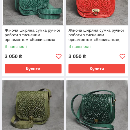
Жіноча шкіряна сумка ручної
Жіноча шкіряна сумка ручної
роботи з тисненим
роботи з тисненим
орнаментом «Вишиванка»,
орнаментом «Вишиванка»,
бірюзового кольору, 20*21*9
червого кольору, 20*21*9 см
В наявності
В наявності
см
3 050
3 050
₴
₴
Купити
Купити